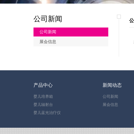
公司新闻
公
公司新闻
展会信息
产品中心
新闻动态
婴儿培养箱
公司新闻
婴儿辐射台
展会信息
婴儿蓝光治疗仪