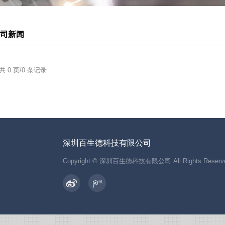
司新闻
共 0 页/0 条记录
深圳百生德科技有限公司
Copyright © 深圳百生德科技有限公司 All Rights Reserv